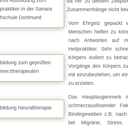
ahre Ausbildung zum
da mir zu diesem Zeitpun
lpraktiker in der Sanara
Zusammenhänge nicht bew
hschule Dortmund
Vom Ehrgeiz gepackt 
Menschen helfen zu könn
nach Antworten auf m
Heilpraktiker. Sehr schn
Körpers isoliert zu betr
bildung zum geprüften
Vorgänge des Körpers zu
merztherapeuten
mit einzubeziehen, um ei
zu erzielen.
Das Hauptaugenmerk me
schmerzauslösender Fa
bildung Neuraltherapie
Bindegewebes z.B. nach 
bei Migräne, Stress,