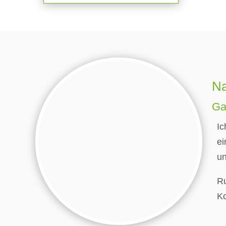
Na
Ga
Ic
ei
un
Ru
Ko