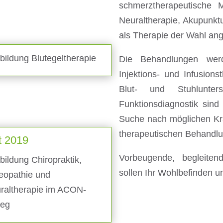
schmerztherapeutische
Neuraltherapie, Akupunkt
als Therapie der Wahl an
bildung Blutegeltherapie
Die Behandlungen werd
Injektions- und Infusions
Blut- und Stuhlunter
Funktionsdiagnostik sind
Suche nach möglichen Kr
therapeutischen Behandlu
t 2019
Vorbeugende, begleit
bildung Chiropraktik,
sollen Ihr Wohlbefinden u
eopathie und
raltherapie im ACON-
leg